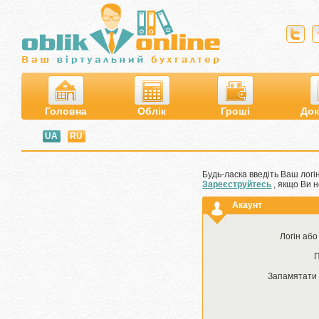
Головна
Облік
Гроші
Док
UA
RU
Будь-ласка введіть Ваш логі
Зареєструйтесь
, якщо Ви н
Акаунт
Логін або
Запамятати