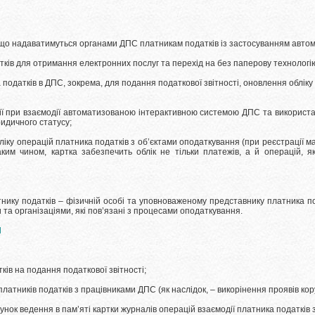
 що надаватимуться органами ДПС платникам податків із застосуванням авто
ків для отримання електронних послуг та перехід на без паперову технологі
податків в ДПС, зокрема, для подання податкової звітності, оновлення обліку
при взаємодії автоматизованою інтерактивною системою ДПС та використа
идичного статусу;
ліку операцій платника податків з об’єктами оподаткування (при реєстрації ма
ким чином, картка забезпечить облік не тільки платежів, а й операцій, я
у податків – фізичній особі та уповноваженому представнику платника под
та організаціями, які пов’язані з процесами оподаткування.
И
в на подання податкової звітності;
тників податків з працівниками ДПС (як наслідок, – викорінення проявів кору
нок ведення в пам’яті картки журналів операцій взаємодії платника податків 