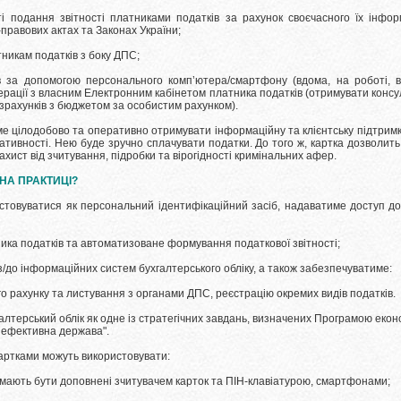
подання звітності платниками податків за рахунок своєчасного їх інфо
правових актах та Законах України;
никам податків з боку ДПС;
а допомогою персонального комп’ютера/смартфону (вдома, на роботі, в
ації з власним Електронним кабінетом платника податків (отримувати консуль
озрахунків з бюджетом за особистим рахунком).
цілодобово та оперативно отримувати інформаційну та клієнтську підтримку 
ативності. Нею буде зручно сплачувати податки. До того ж, картка дозволи
хист від зчитування, підробки та вірогідності кримінальних афер.
НА ПРАКТИЦІ?
товуватися як персональний ідентифікаційний засіб, надаватиме доступ до 
ка податків та автоматизоване формування податкової звітності;
/до інформаційних систем бухгалтерського обліку, а також забезпечуватиме:
 рахунку та листування з органами ДПС, реєстрацію окремих видів податків.
лтерський облік як одне із стратегічних завдань, визначених Програмою еко
 ефективна держава".
артками можуть використовувати:
мають бути доповнені зчитувачем карток та ПІН-клавіатурою, смартфонами;