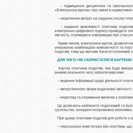
– підвищення дисципліни та своєчасності 
«Електронна картка» про зміни в нормативно-
– скорочення витрат на надання послуг плат
– надання можливості платнику податків з
електронно-цифрового підпису проводити опер
звітність, отримувати інформацію про стан р
Таким чином, електронна картка дозволятиме 
унікальною комбінацією компактності та порт
податків, тому що матиме багатоступеневий за
ДЛЯ ЧОГО І ЯК СКОРИСТАТИСЯ КАРТКОЮ 
Картка платника податків, яка буде викорис
режимі реального часу забезпечуватиме:
– ведення інформації щодо діяльності платни
– імпорт/експорт форм податкової звітності з
– перегляд та отримання виписки з особового
Це дозволить наблизити податковий та бухга
суспільство, конкурентоспроможна економіка,
При цьому платники податків для роботи з к
– персональні комп’ютери або ноутбуки, що 