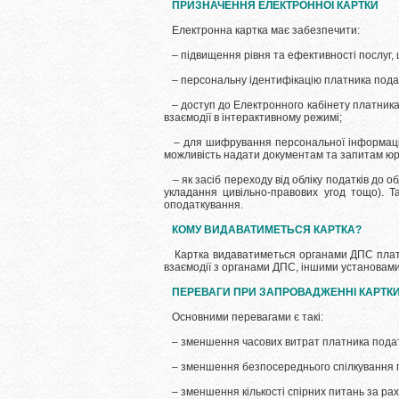
ПРИЗНАЧЕННЯ ЕЛЕКТРОННОЇ КАРТКИ
Електронна картка має забезпечити:
– підвищення рівня та ефективності послуг,
– персональну ідентифікацію платника подат
– доступ до Електронного кабінету платника 
взаємодії в інтерактивному режимі;
– для шифрування персональної інформації 
можливість надати документам та запитам юр
– як засіб переходу від обліку податків до об
укладання цивільно-правових угод тощо). Та
оподаткування.
КОМУ ВИДАВАТИМЕТЬСЯ КАРТКА?
Картка видаватиметься органами ДПС платник
взаємодії з органами ДПС, іншими установами 
ПЕРЕВАГИ ПРИ ЗАПРОВАДЖЕННІ КАРТК
Основними перевагами є такі:
– зменшення часових витрат платника податкі
– зменшення безпосереднього спілкування пла
– зменшення кількості спірних питань за раху