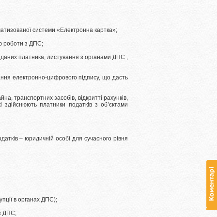
матизованої системи «Електронна картка»;
ю роботи з ДПС;
 даних платника, листування з органами ДПС ,
ння електронно-цифрового підпису, що дасть
йна, транспортних засобів, відкритті рахунків,
кі здійснюють платники податків з об’єктами
атків – юридичній особі для сучасного рівня
пції в органах ДПС);
з ДПС;