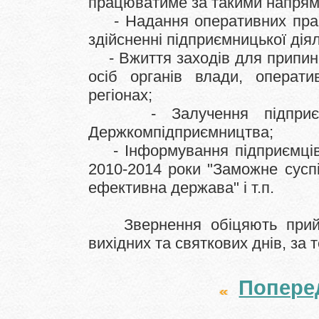
працюватиме
за такими
напрям
- Надання
оперативних
пра
здійсненні
підприємницької
діял
- Вжиття заходів
для
припин
осіб органів
влади
, операти
регіонах;
- Залучення
підпри
Держкомпідприємництва;
- Інформування
підприємці
2010-2014
роки "
Заможне
сусп
ефективна держава
" і
т.п.
Звернення
обіцяють
при
вихідних та
святкових
днів
, за
Попере