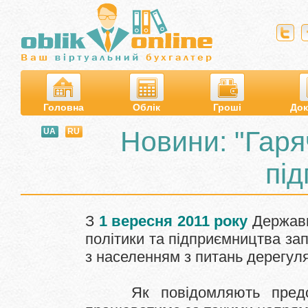
Головна
Облік
Гроші
Док
Новини: "Гаря
UA
RU
пі
З
1 вересня 2011
року
Держав
політики
та підприємництва
за
з
населенням
з питань
дерегуля
Як
повідомляють
пред