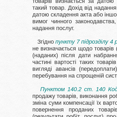
товарів визнається за датою 
такий товар. Дохід від надання
датою складення акта або іншо
вимог чинного законодавства,
надання послуг.
Згідно
пункту 7 підрозділу 4 
не визначається щодо товарів (
(наданих) після дати набранн
частині вартості таких товарів
вигляді авансів (передоплати
перебування на спрощеній сист
Пунктом 140.2 ст. 140 Код
продажу товарів, виконання роб
зміна суми компенсації їх варт
повернення проданих товарі
(результати робіт, послуг) п