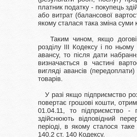
платник податку - покупець зд
або витрат (балансової вартост
якому сталася така зміна суми 
Таким чином, якщо договір
розділу III Кодексу і по ньом
авансу, то після дати набранн
визначається в частині вартос
вигляді авансів (передоплати)
товарів.
У разі якщо підприємство розр
повертає грошові кошти, отрим
01.04.11, то підприємство -
здійснюють відповідний пере
періоді, в якому сталося таке
140.2 ст. 140 Кодексу.