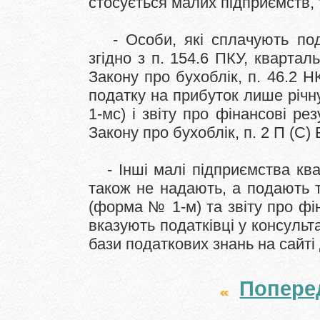
стосується малих підприємств, 
- Особи, які сплачують по
згідно з п. 154.6 ПКУ, кварталь
Закону про бухоблік, п. 46.2 
податку на прибуток лише річ
1-мс) і звіту про фінансові ре
Закону про бухоблік, п. 2 П (С) 
- Інші малі підприємства кв
також не надають, а подають ті
(форма № 1-м) та звіту про фі
вказують податківці у консульта
бази податкових знань на сайті
Попере