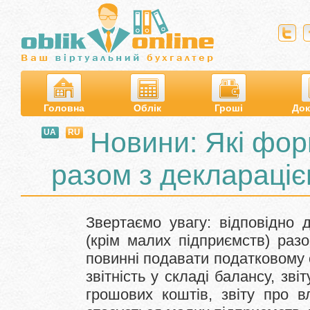
Головна
Облік
Гроші
Док
Новини: Які фор
UA
RU
разом з деклараціє
Звертаємо увагу: відповідно 
(крім малих підприємств) раз
повинні подавати податковому 
звітність у складі балансу, зві
грошових коштів, звіту про 