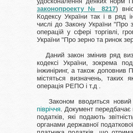
удосконалення деяких норм По
законопроекту № 8217
) вні
Кодексу України так і в ряд
і
числі до Закону України "Про 
операцій у сфері торгівлі, гр
України "Про зерно та ринок зер
Даний закон змінив ряд ви
кодексі України, зокрема под
інжиніринг, а також доповнив 
містяться визначень, таких я
операція РЕПО і т.д
.
Законом вводиться новий
півріччя
. Документ передбачає
податків, які подають звітніс
органами державної податкової
платника податків, що отрима