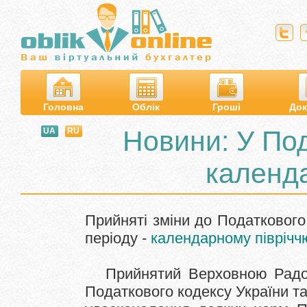
Головна
Облік
Гроші
Док
Новини: У Под
UA
RU
календа
Прийняті зміни до Податкового
періоду -
календарному піврічч
Прийнятий Верховною Радо
Податкового кодексу України та