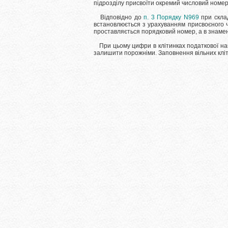
підрозділу присвоїти окремий числовий номер,
Відповідно до
п. 3 Порядку N969
при склад
встановлюється з урахуванням присвоєного 
проставляється порядковий номер, а в знаменн
При цьому цифри в клітинках податкової нак
залишити порожніми.
Заповнення вільних клі