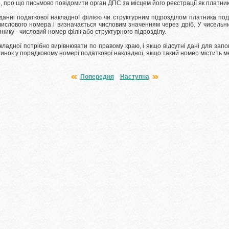
 про що письмово повідомити орган ДПС за місцем його реєстрації як платник
анні податкової накладної філією чи структурним підрозділом платника по
числового номера і визначається числовим значенням через дріб.
У чисельн
ику - числовий номер філії або структурного підрозділу.
ладної потрібно вирівнювати по правому краю, і якщо відсутні дані для запо
тинок у порядковому номері податкової накладної, якщо такий номер містить 
Попередня
Наступна