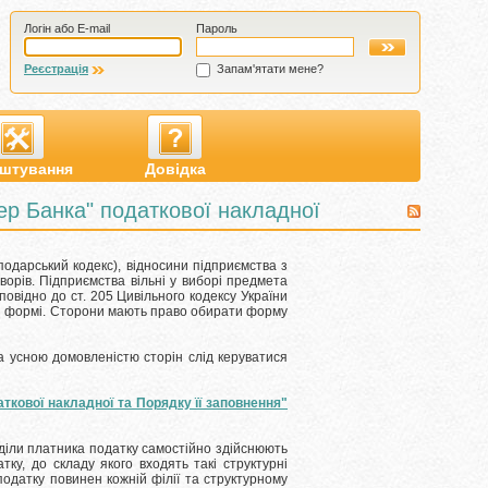
Логін або E-mail
Пароль
Реєстрація
Запам'ятати мене?
штування
Довідка
ер Банка" податкової накладної
сподарський кодекс), відносини підприємства з
ворів.
Підприємства вільні у виборі предмета
повідно до ст.
205 Цивільного кодексу України
й формі.
Сторони мають право обирати форму
за усною домовленістю сторін слід керуватися
кової накладної та Порядку її заповнення"
зділи платника податку самостійно здійснюють
ку, до складу якого входять такі структурні
податку повинен кожній філії та структурному