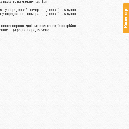
а податку на додану вартість.
датку порядковий номер податкової накладної
ику порядкового номера податкової накладної
внення перших декількох клітинок, їх потрібно
менше 7 цифр, не передбачено.