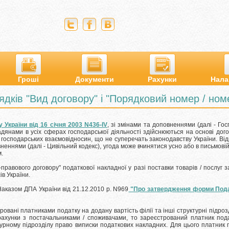
Гроші
Документи
Рахунки
Нала
дків "Вид договору" і "Порядковий номер / ном
 України від 16 січня 2003 N436-IV
, зі змінами та доповненнями (далі - Го
дянами в усіх сферах господарської діяльності здійснюються на основі дого
в господарських взаємовідносин, що не суперечать законодавству України.
Від
овненнями (далі - Цивільний кодекс), угода може вчинятися усно або в письмові
.
правового договору" податкової накладної у разі поставки товарів / послуг 
в України.
аказом ДПА України від 21.12.2010 р. N969
"Про затвердження форми Подат
овані платниками податку на додану вартість філії та інші структурні підро
рахунки з постачальниками / споживачами, то зареєстрований платник подат
турному підрозділу право виписки податкових накладних.
Для цього платник 