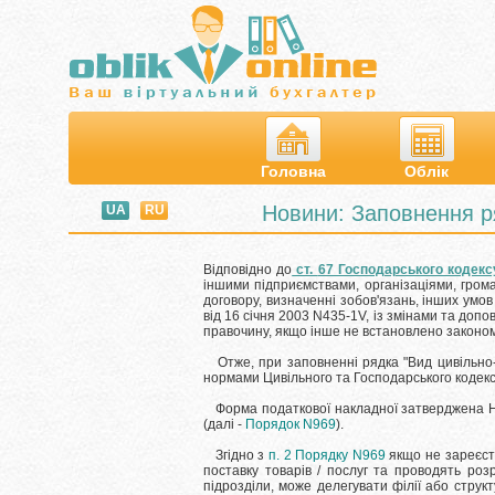
Головна
Облік
Новини: Заповнення ря
UA
RU
Відповідно до
ст.
67 Господарського кодексу
іншими підприємствами, організаціями, грома
договору, визначенні зобов'язань, інших умо
від 16 січня 2003 N435-1V, із змінами та доп
правочину, якщо інше не встановлено законом
Отже, при заповненні рядка "Вид цивільно-
нормами Цивільного та Господарського кодексі
Форма податкової накладної затверджена Н
(далі -
Порядок N969
).
Згідно з
п. 2 Порядку N969
якщо не зареєстр
поставку товарів / послуг та проводять роз
підрозділи, може делегувати філії або
струк