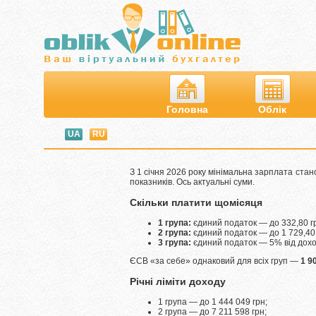
Головна
Облік
UA
RU
З 1 січня 2026 року мінімальна зарплата ста
показників. Ось актуальні суми.
Скільки платити щомісяця
1 група:
єдиний податок — до 332,80 грн
2 група:
єдиний податок — до 1 729,40 г
3 група:
єдиний податок — 5% від доход
ЄСВ «за себе» однаковий для всіх груп —
1 9
Річні ліміти доходу
1 група — до 1 444 049 грн;
2 група — до 7 211 598 грн;