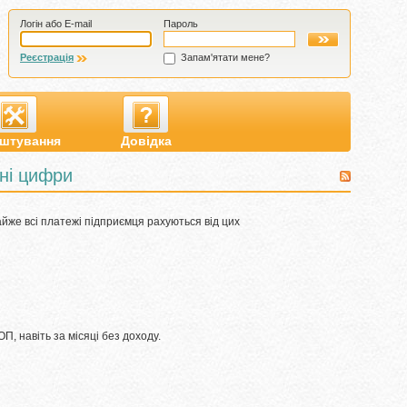
Логін або E-mail
Пароль
Реєстрація
Запам'ятати мене?
штування
Довідка
ні цифри
айже всі платежі підприємця рахуються від цих
ОП, навіть за місяці без доходу.