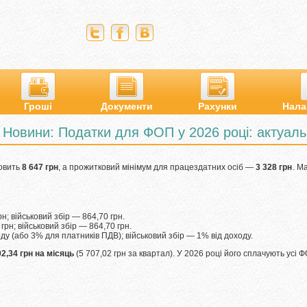
Гроші
Документи
Рахунки
Нала
Новини: Податки для ФОП у 2026 році: актуаль
новить
8 647 грн
, а прожитковий мінімум для працездатних осіб —
3 328 грн
. М
; військовий збір — 864,70 грн.
рн; військовий збір — 864,70 грн.
у (або 3% для платників ПДВ); військовий збір — 1% від доходу.
02,34 грн на місяць
(5 707,02 грн за квартал). У 2026 році його сплачують усі Ф