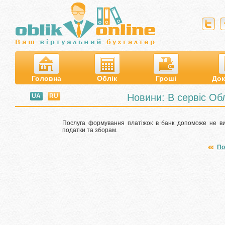
Головна
Облік
Гроші
Док
Новини: В сервіс О
UA
RU
Послуга формування платіжок в банк допоможе не ви
податки та зборам.
По