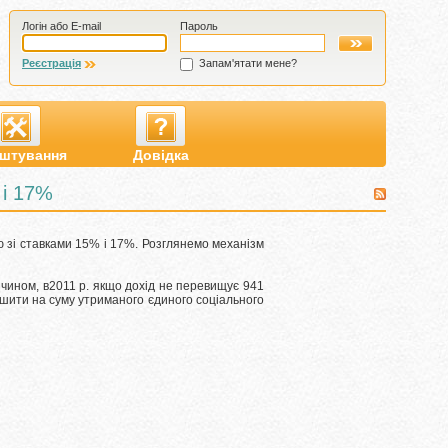
Логін або E-mail
Пароль
Реєстрація
Запам'ятати мене?
штування
Довідка
 і 17%
ю зі ставками 15% і 17%.
Розглянемо механізм
 чином, в2011 р. якщо дохід не перевищує 941
еншити на суму утриманого єдиного соціального