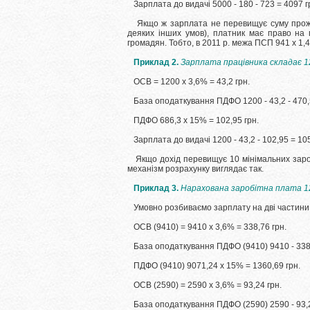
Зарплата до видачі 5000 - 180 - 723 = 4097 г
Якщо ж зарплата не перевищує суму прожи
деяких інших умов), платник має право на 
громадян.
Тобто, в 2011 р. межа ПСП 941 х 1,4
Приклад 2.
Зарплата працівника складає 12
ОСВ = 1200 х 3,6% = 43,2 грн.
База оподаткування ПДФО 1200 - 43,2 - 470,5
ПДФО 686,3 х 15% = 102,95 грн.
Зарплата до видачі 1200 - 43,2 - 102,95 = 105
Якщо дохід перевищує 10 мінімальних заро
механізм розрахунку виглядає так.
Приклад 3.
Нарахована заробітна плата 1
Умовно розбиваємо зарплату на дві частини:
ОСВ (9410) = 9410 х 3,6% = 338,76 грн.
База оподаткування ПДФО (9410) 9410 - 338,
ПДФО (9410) 9071,24 х 15% = 1360,69 грн.
ОСВ (2590) = 2590 х 3,6% = 93,24 грн.
База оподаткування ПДФО (2590) 2590 - 93,2