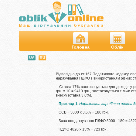
Головна
Облік
UA
RU
Відповідно до ст.167 Податкового кодексу, о
нарахування ПДФО з використанням різних ст
Ставка 17% застосовується для доходів у р
грн.
х 10 = 9410 грн., застосовується тільки с
внеску (ставка 3,6%).
Приклад 1.
Нарахована заробітна плата 50
ОСВ = 5000 х 3,6% = 180 грн.
База оподаткування ПДФО 5000 - 180 = 4820
ПДФО 4820 х 15% = 723 грн.