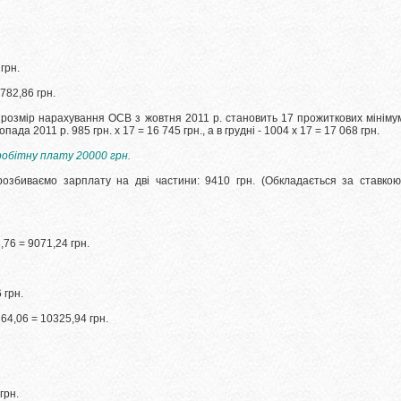
грн.
782,86 грн.
 розмір нарахування ОСВ з жовтня 2011 р. становить 17 прожиткових мініму
пада 2011 р. 985 грн.
х 17 = 16 745 грн., а в грудні - 1004 х 17 = 17 068 грн.
робітну плату 20000 грн.
розбиваємо зарплату на дві частини: 9410 грн.
(Обкладається за ставко
76 = 9071,24 грн.
 грн.
4,06 = 10325,94 грн.
грн.