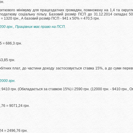
рн.
ткового мінімуму для працездатних громадян, помножену на 1,4 та округл
податкову соціальну пільгу.
Базовий розмір ПСП до 31.12.2014 складає 5
 = 1320 грн., А базовий розмір ПСП - 941 х 50% = 470,5 грн.
00 грн., Працівник має право на ПСП.
 = 686,3 грн.
3,85 грн.
бітних плат, до частини доходу застосовується ставка 15%, а до суми пер
2000 грн.
 9410 грн.
(Обкладається за ставкою 15%) і 2590 грн.
(12000 грн. - 9410 грн.,
76 = 9071,24 грн.
4 = 2496,76 грн.