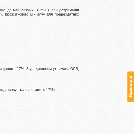
еної до найближчих 10 грн.
(І при дотриманні
0% прожиткового мінімуму для працездатних
евищення - 17%.
З урахуванням утримань ОСВ,
 Оподатковується за ставкою 17%).