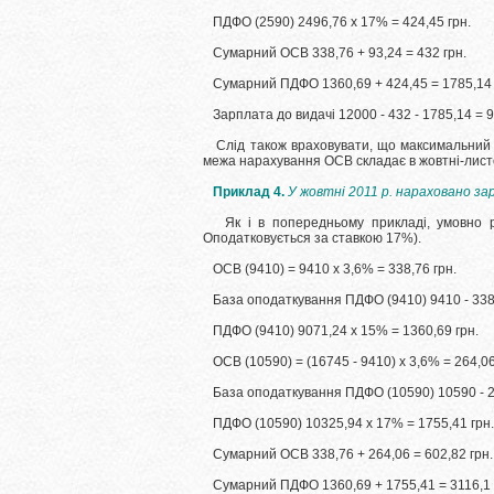
ПДФО (2590) 2496,76 х 17% = 424,45 грн.
Сумарний ОСВ 338,76 + 93,24 = 432 грн.
Сумарний ПДФО 1360,69 + 424,45 = 1785,14 
Зарплата до видачі 12000 - 432 - 1785,14 = 9
Слід також враховувати, що максимальний
межа нарахування ОСВ складає в жовтні-листо
Приклад 4.
У жовтні 2011 р. нараховано за
Як і в попередньому прикладі, умовно 
Оподатковується за ставкою 17%).
ОСВ (9410) = 9410 х 3,6% = 338,76 грн.
База оподаткування ПДФО (9410) 9410 - 338,
ПДФО (9410) 9071,24 х 15% = 1360,69 грн.
ОСВ (10590) = (16745 - 9410) х 3,6% = 264,06
База оподаткування ПДФО (10590) 10590 - 26
ПДФО (10590) 10325,94 х 17% = 1755,41 грн.
Сумарний ОСВ 338,76 + 264,06 = 602,82 грн.
Сумарний ПДФО 1360,69 + 1755,41 = 3116,1 