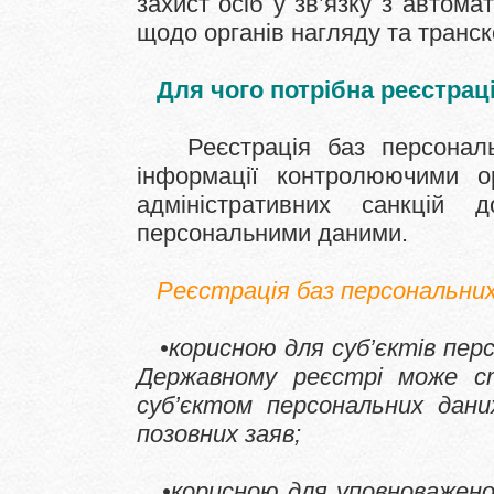
захист осіб у зв’язку з авто
щодо органів нагляду та транск
Для чого потрібна реєстрац
Реєстрація баз персональн
інформації контролюючими о
адміністративних санкцій д
персональними даними.
Реєстрація баз персональних
•корисною для суб’єктів персо
Державному реєстрі може с
суб’єктом персональних дан
позовних заяв;
•корисною для уповноваженог