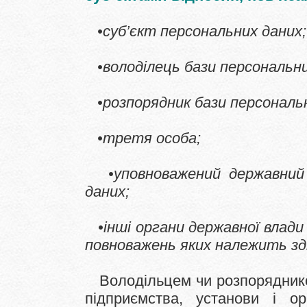
•суб’єкт персональних даних;
•володілець бази персональни
•розпорядник бази персональн
•третя особа;
•уповноважений державний 
даних;
•інші органи державної влади
повноважень яких належить зд
Володільцем чи розпоряднико
підприємства, установи і ор