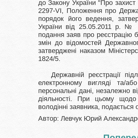
до Закону України "Про захист
2297-VI, Положення про Держа
порядок його ведення, затвер
України від 25.05.2011 р. №
подання заяв про реєстрацію 
змін до відомостей Державно
затверджені наказом Міністерс
1824/5.
Державній реєстрації підля
електронному вигляді та/аб
персональні дані, незалежно в
діяльності. При цьому щодо
володінні заявника, подається 
Автор: Левчук Юрий Александ
Попере