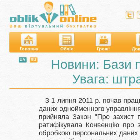
Головна
Облік
Гроші
Док
Новини: Бази 
UA
RU
Увага: штр
З 1 липня 2011 р. почав працю
даних однойменного управління
прийняла Закон "Про захист п
ратифікувала Конвенцію про з
обробкою персональних даних 