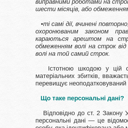
виправними роботами на строк
шести місяців, або обмеженням
•ті самі дії, вчинені повторн
охоронюваним законом пра
караються арештом на стро
обмеженням волі на строк від
волі на той самий строк.
Істотною шкодою у цій ста
матеріальних збитків, вважаєт
перевищує неоподатковуваний 
Що таке персональні дані?
Відповідно до ст. 2 Закону У
персональні дані — це відомос
особу, яка ідентифікована або 