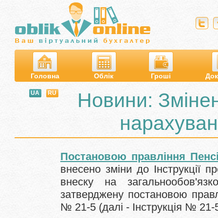
Головна
Облік
Гроші
Док
Новини: Змінен
UA
RU
нарахуван
Постановою правління Пенсі
внесено зміни до Інструкції п
внеску на загальнообов'язк
затверджену постановою правл
№ 21-5 (далі - Інструкція
№ 21-5