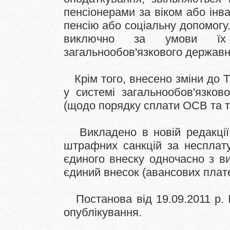
пенсіонерами за віком або інв
пенсію або соціальну допомогу
виключно за умови їх 
загальнообов'язкового державн
Крім того, внесено зміни до 
у системі загальнообов'язков
(щодо порядку сплати ОСВ та те
Викладено в новій редакці
штрафних санкцій за несплату
єдиного внеску одночасно з в
єдиний внесок (авансових плате
Постанова від 19.09.2011 р.
опублікування.