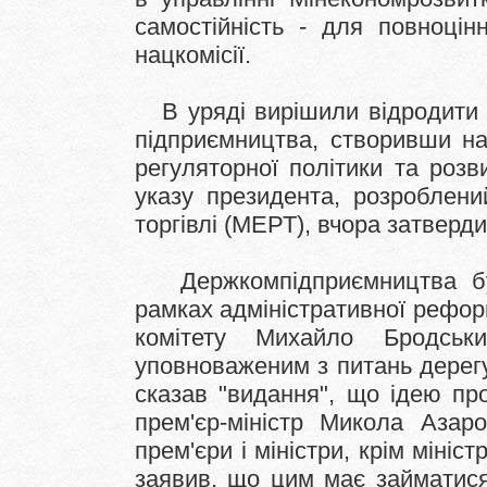
самостійність - для повноцін
нацкомісії.
В уряді вирішили відродити
підприємництва, створивши на
регуляторної політики та роз
указу президента, розроблени
торгівлі (МЕРТ), вчора затверди
Держкомпідприємництва б
рамках адміністративної реформ
комітету Михайло Бродсь
уповноваженим з питань дерегу
сказав "видання", що ідею пр
прем'єр-міністр Микола Азаро
прем'єри і міністри, крім міні
заявив, що цим має займатис