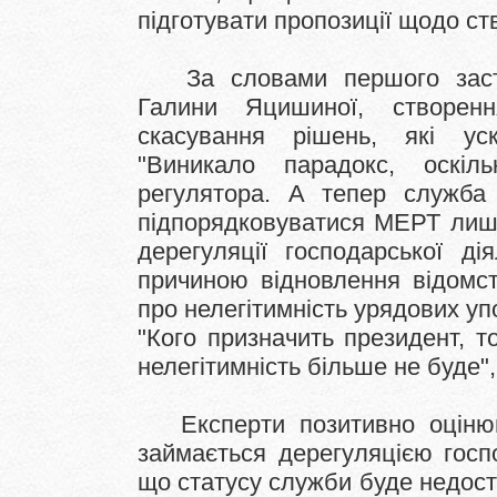
підготувати пропозиції щодо ст
За словами першого зас
Галини Яцишиної, створен
скасування рішень, які уск
"Виникало парадокс, оскіл
регулятора. А тепер служба
підпорядковуватися МЕРТ лише
дерегуляції господарської ді
причиною відновлення відомст
про нелегітимність урядових уп
"Кого призначить президент, т
нелегітимність більше не буде"
Експерти позитивно оціню
займається дерегуляцією госп
що статусу служби буде недост