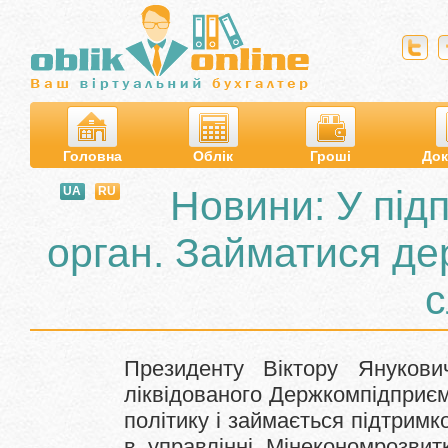
Головна
Облік
Гроші
Док
Новини: У під
UA
RU
орган. Займатися де
с
Президенту Віктору Янукови
ліквідованого Держкомпідприєм
політику і займається підтримк
в управлінні Мінекономрозвит