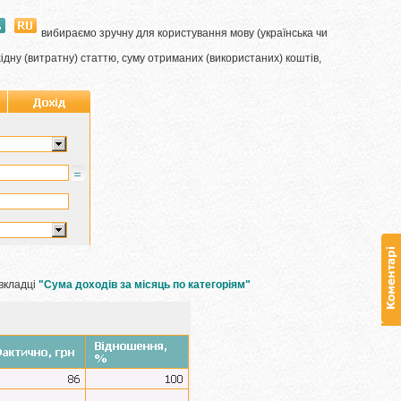
вибираємо зручну для користування мову (українська чи
ідну (витратну) статтю, суму отриманих (використаних) коштів,
 вкладці
"Сума доходів за місяць по категоріям"