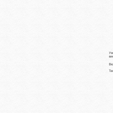
Уж
ви
Вк
Та