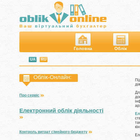
Головна
Облік
UA
RU
Облік-Онлайн:
Пі
ді
Дл
Про сервіс
до
ін
ар
Електронний облік діяльності
Ел
ст
та
кі
Контроль витрат сімейного бюджету
Ел