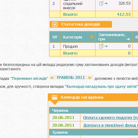
е безпосередньо на цій вкладці редагуємо суму запланованих доходів (витра
користаного.
ладка
"Перемикач місяців"
допоможе з легкістю виб
кож, для зручності, створена вкладка
"Календар нагадувань про здачу звітів