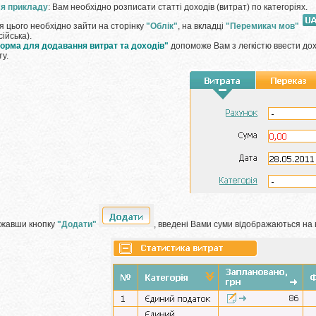
я прикладу
: Вам необхідно розписати статті доходів (витрат) по категоріях.
я цього необхідно зайти на сторінку
"Облік"
, на вкладці
"Перемикач мов"
сійська).
орма для додавання витрат та доходів"
допоможе Вам з легкістю ввести дох
ту.
жавши кнопку
"Додати"
, введені Вами суми відображаються на