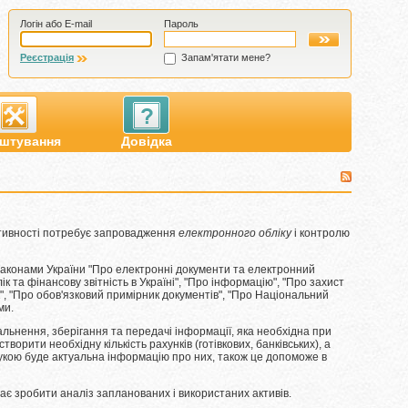
Логін або E-mail
Пароль
Реєстрація
Запам'ятати мене?
штування
Довідка
ктивності потребує запровадження
електронного обліку
і контролю
аконами України "Про електронні документи та електронний
 та фінансову звітність в Україні", "Про інформацію", "Про захист
", "Про обов'язковий примірник документів", "Про Національний
ми.
альнення, зберігання та передачі інформації, яка необхідна при
ворити необхідну кількість рахунків (готівкових, банківських), а
 рукою буде актуальна інформацію про них, також це допоможе в
ає зробити аналіз запланованих і використаних активів.