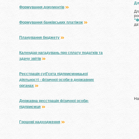
Дл
Формування документів
Дл
ро
"Ф
Формування банківських платіжок
да
Планування бюджету
Календар нагадувань про сплату податків та
здачу звітів
Реєстрація суб'єкта підприємницької
діяльності - фізичної особи в державних
органах
На
Державна реєстрація фізичної особи-
підприємця
Грошові надходження