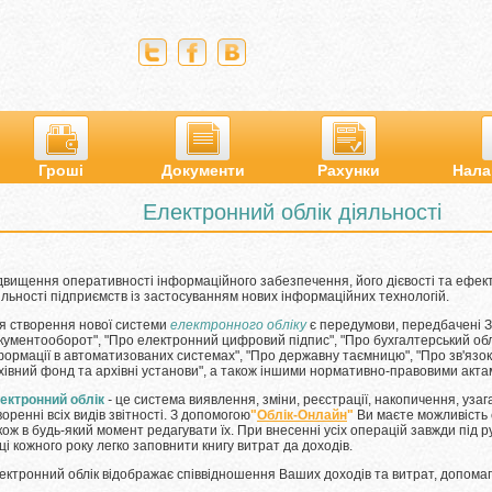
Гроші
Документи
Рахунки
Нала
Електронний облік діяльності
двищення оперативності інформаційного забезпечення, його дієвості та ефе
яльності підприємств із застосуванням нових інформаційних технологій.
я створення нової системи
електронного обліку
є передумови, передбачені З
кументооборот", "Про електронний цифровий підпис", "Про бухгалтерський облік
формації в автоматизованих системах", "Про державну таємницю", "Про зв'язок
хівний фонд та архівні установи", а також іншими нормативно-правовими акта
ектронний облік
-
це система виявлення, зміни, реєстрації, накопичення, узаг
воренні всіх видів звітності. З допомогою
"
Облік-Онлайн
"
Ви маєте можливість ст
кож в будь-який момент редагувати їх. При внесенні усіх операцій завжди під
нці кожного року легко заповнити книгу витрат да доходів.
ектронний облік відображає співвідношення Ваших доходів та витрат, допомаг